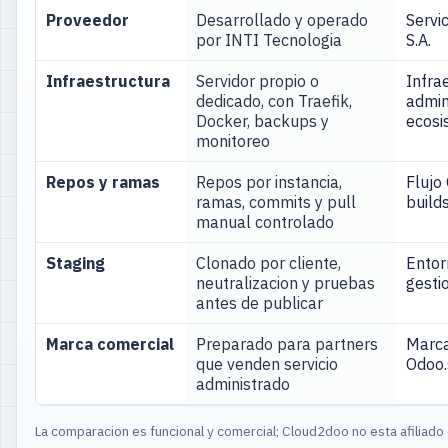
Proveedor
Desarrollado y operado
Servic
por INTI Tecnologia
S.A.
Infraestructura
Servidor propio o
Infra
dedicado, con Traefik,
admin
Docker, backups y
ecosi
monitoreo
Repos y ramas
Repos por instancia,
Flujo
ramas, commits y pull
build
manual controlado
Staging
Clonado por cliente,
Entor
neutralizacion y pruebas
gesti
antes de publicar
Marca comercial
Preparado para partners
Marca
que venden servicio
Odoo.s
administrado
La comparacion es funcional y comercial; Cloud2doo no esta afiliado